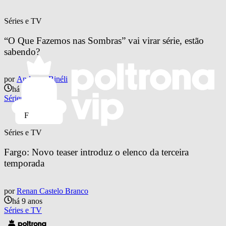
Séries e TV
“O Que Fazemos nas Sombras” vai virar série, estão 
sabendo?
por
Andressa Binéli
há 8 anos
Séries e TV
F
Séries e TV
Fargo: Novo teaser introduz o elenco da terceira 
temporada
por
Renan Castelo Branco
há 9 anos
Séries e TV