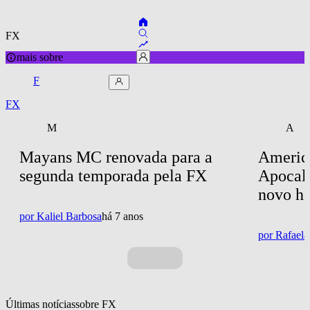
FX
mais sobre
F
FX
M
A
Mayans MC renovada para a 
America
segunda temporada pela FX
Apocaly
novo ho
por
Kaliel Barbosa
há 7 anos
por
Rafaela
Últimas notícias
sobre 
FX