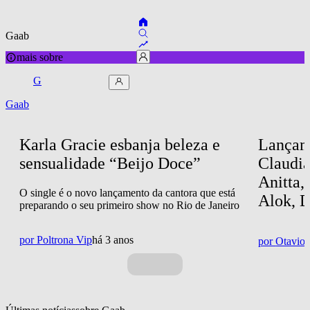
Gaab
mais sobre
G
Gaab
Karla Gracie esbanja beleza e 
Lançam
sensualidade “Beijo Doce”
Claudia
Anitta,
O single é o novo lançamento da cantora que está
Alok, 
preparando o seu primeiro show no Rio de Janeiro
por
Poltrona Vip
há 3 anos
por
Otavio 