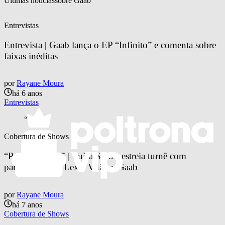
Últimas notícias
sobre 
Gaab
Entrevistas
Entrevista | Gaab lança o EP “Infinito” e comenta sobre 
faixas inéditas
por
Rayane Moura
há 6 anos
Entrevistas
“
Cobertura de Shows
“Pandora Tour” | Luísa Sonza estreia turnê com 
participação de Lexa, Vitão e Gaab
por
Rayane Moura
há 7 anos
Cobertura de Shows