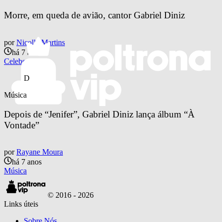
Morre, em queda de avião, cantor Gabriel Diniz
por
Nicolle Martins
há 7 anos
Celebs
D
Música
Depois de “Jenifer”, Gabriel Diniz lança álbum “À 
Vontade”
por
Rayane Moura
há 7 anos
Música
© 2016 -
2026
Links úteis
Sobre Nós