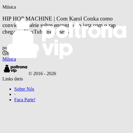
Música
HIP HOP MACHINE | Com Karol Conka como 
convidada, série sobre encontro do jazz com o rap 
chega no YouTube nesta sexta
por
Lucas Belo
há 7 anos
Música
© 2016 -
2026
Links úteis
Sobre Nós
·
Faça Parte!