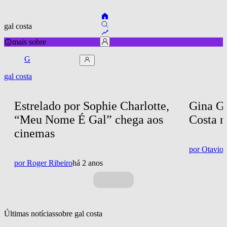
gal costa
mais sobre
G
gal costa
Estrelado por Sophie Charlotte, 
Gina Ga
“Meu Nome É Gal” chega aos 
Costa n
cinemas
por
Otavio 
por
Roger Ribeiro
há 2 anos
Últimas notícias
sobre 
gal costa