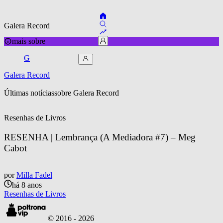
Galera Record
mais sobre
G
Galera Record
Últimas notícias
sobre 
Galera Record
Resenhas de Livros
RESENHA | Lembrança (A Mediadora #7) – Meg 
Cabot
por
Milla Fadel
há 8 anos
Resenhas de Livros
© 2016 -
2026