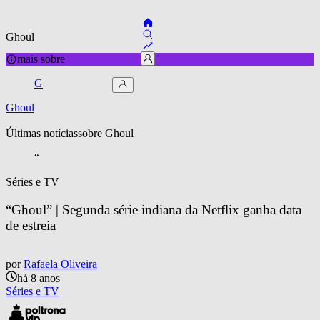
Ghoul
mais sobre
G
Ghoul
Últimas notícias
sobre 
Ghoul
“
Séries e TV
“Ghoul” | Segunda série indiana da Netflix ganha data 
de estreia
por
Rafaela Oliveira
há 8 anos
Séries e TV