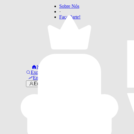
Sobre Nós
·
Faça Parte!
Início
Explorar
Em alta
Entrar