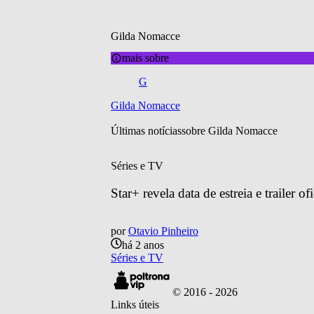
Gilda Nomacce
mais sobre
G
Gilda Nomacce
Últimas notícias
sobre 
Gilda Nomacce
Séries e TV
Star+ revela data de estreia e trailer o
por
Otavio Pinheiro
há 2 anos
Séries e TV
© 2016 -
2026
Links úteis