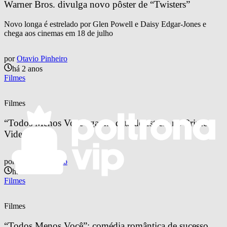
Warner Bros. divulga novo pôster de “Twisters”
Novo longa é estrelado por Glen Powell e Daisy Edgar-Jones e
chega aos cinemas em 18 de julho
por
Otavio Pinheiro
há 2 anos
Filmes
Filmes
“Todos Menos Você” ganha data de estreia no Prime 
Video
por
Otavio Pinheiro
há 2 anos
Filmes
Filmes
“Todos Menos Você”: comédia romântica de sucesso 