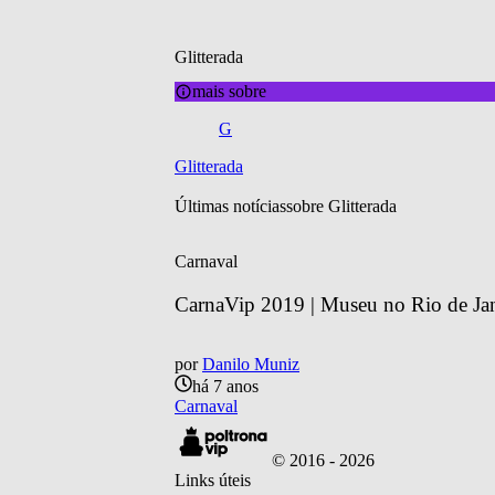
Glitterada
mais sobre
G
Glitterada
Últimas notícias
sobre 
Glitterada
Carnaval
CarnaVip 2019 | Museu no Rio de Janei
por
Danilo Muniz
há 7 anos
Carnaval
© 2016 -
2026
Links úteis