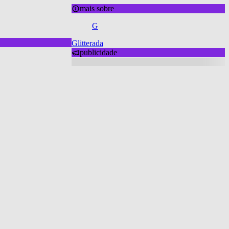
mais sobre
G
Glitterada
publicidade