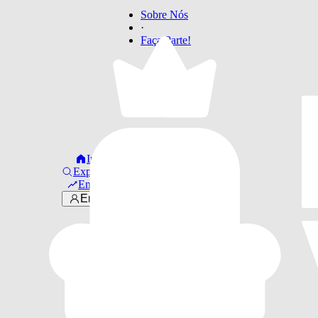
Sobre Nós
·
Faça Parte!
Início
Explorar
Em alta
Entrar