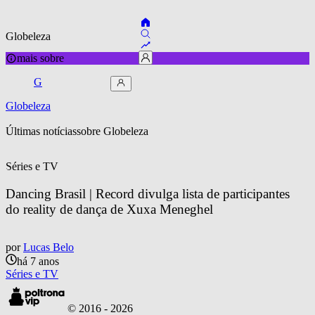
Globeleza
mais sobre
G
Globeleza
Últimas notícias
sobre 
Globeleza
Séries e TV
Dancing Brasil | Record divulga lista de participantes 
do reality de dança de Xuxa Meneghel
por
Lucas Belo
há 7 anos
Séries e TV
© 2016 -
2026