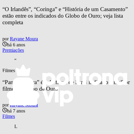
“O Irlandês”, “Coringa” e “História de um Casamento” 
estão entre os indicados do Globo de Ouro; veja lista 
completa
por
Rayane Moura
há 6 anos
Premiações
“
Filmes
“Pantera Negra” é o 1º filme de herói indicado a melhor 
filme no Globo de Ouro
por
Rayane Moura
há 7 anos
Filmes
L