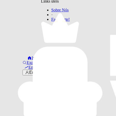
Links úteis
Sobre Nós
·
Faça Parte!
Início
Explorar
Em alta
Entrar