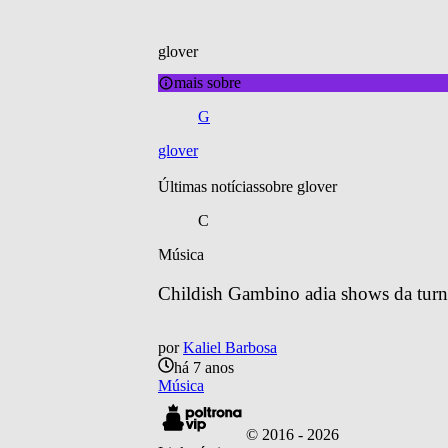
glover
mais sobre
G
glover
Últimas notícias
sobre 
glover
C
Música
Childish Gambino adia shows da turn
por
Kaliel Barbosa
há 7 anos
Música
© 2016 -
2026