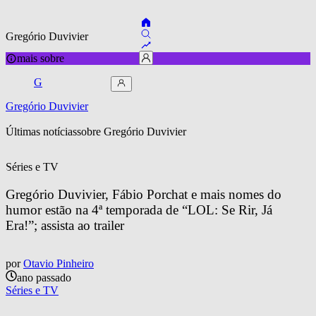
Gregório Duvivier
mais sobre
G
Gregório Duvivier
Últimas notícias
sobre 
Gregório Duvivier
Séries e TV
Gregório Duvivier, Fábio Porchat e mais nomes do 
humor estão na 4ª temporada de “LOL: Se Rir, Já 
Era!”; assista ao trailer
por
Otavio Pinheiro
ano passado
Séries e TV