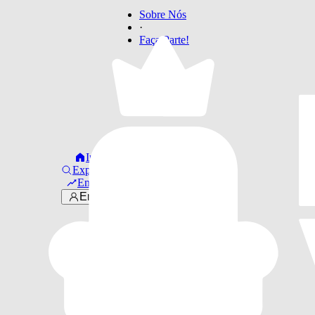
Sobre Nós
·
Faça Parte!
Início
Explorar
Em alta
Entrar