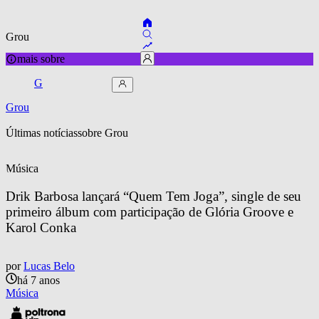
Grou
mais sobre
G
Grou
Últimas notícias
sobre 
Grou
Música
Drik Barbosa lançará “Quem Tem Joga”, single de seu 
primeiro álbum com participação de Glória Groove e 
Karol Conka
por
Lucas Belo
há 7 anos
Música