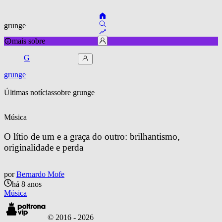
grunge
mais sobre
G
grunge
Últimas notícias
sobre 
grunge
Música
O lítio de um e a graça do outro: brilhantismo, 
originalidade e perda
por
Bernardo Mofe
há 8 anos
Música
© 2016 -
2026