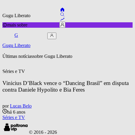
Gugu Liberato
mais sobre
G
Gugu Liberato
Últimas notícias
sobre 
Gugu Liberato
Séries e TV
Vinicius D’Black vence o “Dancing Brasil” em disputa 
contra Daniele Hypolito e Bia Feres
por
Lucas Belo
há 6 anos
Séries e TV
© 2016 -
2026