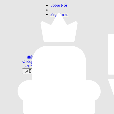
Sobre Nós
·
Faça Parte!
Início
Explorar
Em alta
Entrar