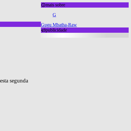
mais sobre
G
Gugu Mbatha-Raw
publicidade
esta segunda