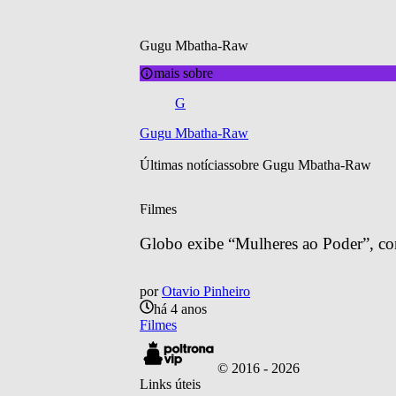
Gugu Mbatha-Raw
mais sobre
G
Gugu Mbatha-Raw
Últimas notícias
sobre 
Gugu Mbatha-Raw
Filmes
Globo exibe “Mulheres ao Poder”, c
por
Otavio Pinheiro
há 4 anos
Filmes
© 2016 -
2026
Links úteis