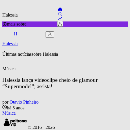
Halessia
mais sobre
H
Halessia
Últimas notícias
sobre 
Halessia
Música
Halessia lança videoclipe cheio de glamour 
“Supermodel”; assista!
por
Otavio Pinheiro
há 5 anos
Música
© 2016 -
2026