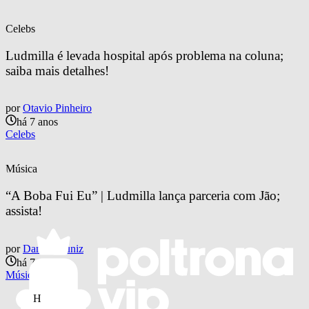
Celebs
Ludmilla é levada hospital após problema na coluna; 
saiba mais detalhes!
por
Otavio Pinheiro
há 7 anos
Celebs
Música
“A Boba Fui Eu” | Ludmilla lança parceria com Jão; 
assista!
por
Danilo Muniz
há 7 anos
Música
H