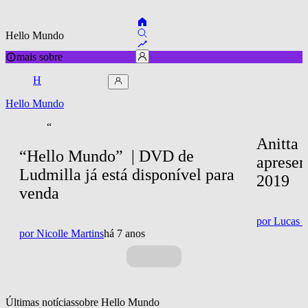
Hello Mundo
mais sobre
H
Hello Mundo
“
Anitta 
“Hello Mundo”  | DVD de 
aprese
Ludmilla já está disponível para 
2019
venda
por
Lucas 
por
Nicolle Martins
há 7 anos
Últimas notícias
sobre 
Hello Mundo