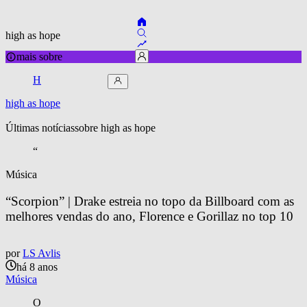
high as hope
mais sobre
H
high as hope
Últimas notícias
sobre 
high as hope
“
Música
“Scorpion” | Drake estreia no topo da Billboard com as 
melhores vendas do ano, Florence e Gorillaz no top 10
por
LS Avlis
há 8 anos
Música
O