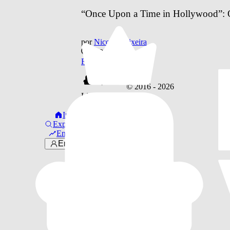
“Once Upon a Time in Hollywood”: O
por
Nicolas Teixeira
há 8 anos
Filmes
© 2016 -
2026
Links úteis
Sobre Nós
Início
·
Explorar
Faça Parte!
Em alta
Entrar