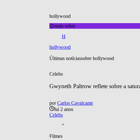
hollywood
mais sobre
H
hollywood
Últimas notícias
sobre 
hollywood
Celebs
Gwyneth Paltrow reflete sobre a satu
por
Carlos Cavalcante
há 2 anos
Celebs
“
Filmes