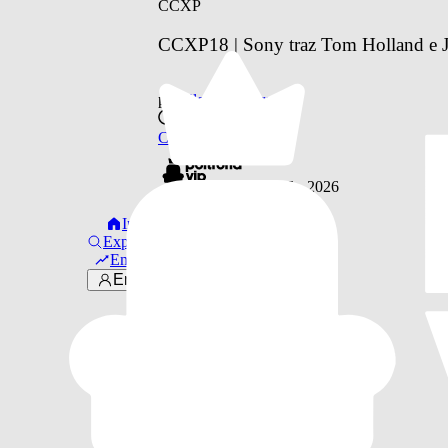
CCXP
CCXP18 | Sony traz Tom Holland e Ja
por
Eloisa Ribeiro
há 7 anos
CCXP
© 2016 -
2026
Links úteis
Início
Sobre Nós
Explorar
·
Em alta
Faça Parte!
Entrar