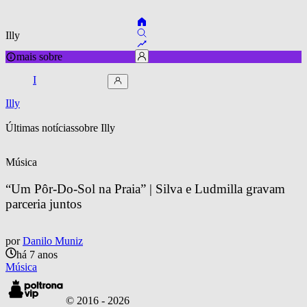
Illy
mais sobre
I
Illy
Últimas notícias
sobre 
Illy
Música
“Um Pôr-Do-Sol na Praia” | Silva e Ludmilla gravam 
parceria juntos
por
Danilo Muniz
há 7 anos
Música
© 2016 -
2026