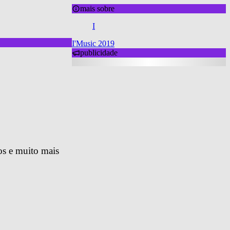
mais sobre
I
I'Music 2019
publicidade
os e muito mais