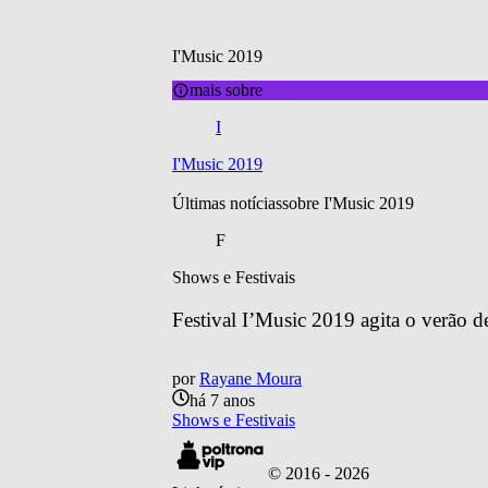
I'Music 2019
mais sobre
I
I'Music 2019
Últimas notícias
sobre 
I'Music 2019
F
Shows e Festivais
Festival I’Music 2019 agita o verão 
por
Rayane Moura
há 7 anos
Shows e Festivais
© 2016 -
2026