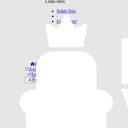
Links úteis
Sobre Nós
·
Faça Parte!
Início
Explorar
Em alta
Entrar