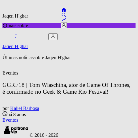
Jaqen H'ghar
mais sobre
J
Jaqen H'ghar
Últimas notícias
sobre 
Jaqen H'ghar
Eventos
GGRF18 | Tom Wlaschiha, ator de Game Of Thrones, 
é confirmado no Geek & Game Rio Festival!
por
Kaliel Barbosa
há 8 anos
Eventos
© 2016 -
2026