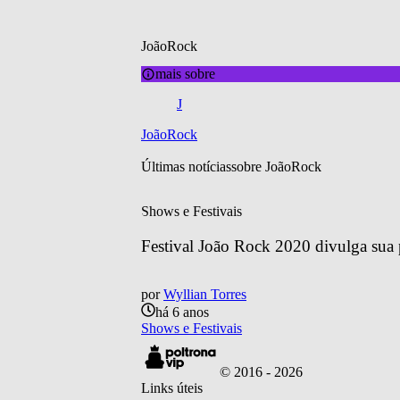
JoãoRock
mais sobre
J
JoãoRock
Últimas notícias
sobre 
JoãoRock
Shows e Festivais
Festival João Rock 2020 divulga sua
por
Wyllian Torres
há 6 anos
Shows e Festivais
© 2016 -
2026
Links úteis