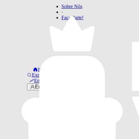
Sobre Nós
·
Faça Parte!
Início
Explorar
Em alta
Entrar