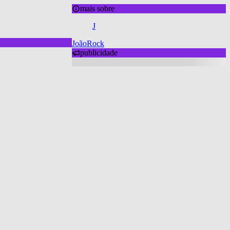
mais sobre
J
JoãoRock
publicidade