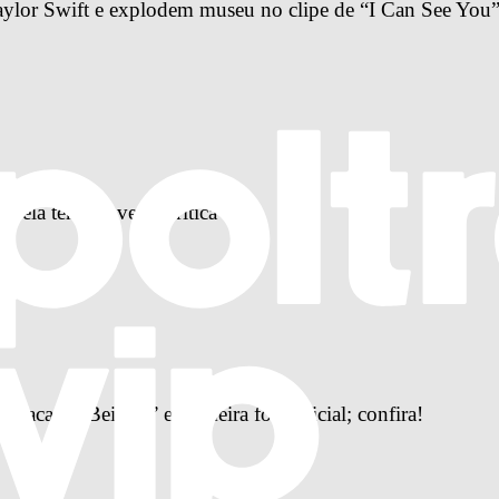
ylor Swift e explodem museu no clipe de “I Can See You”;
pela terceira vez | Crítica
arraca do Beijo 3” e primeira foto oficial; confira!