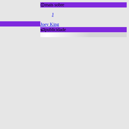
mais sobre
J
Joey King
publicidade