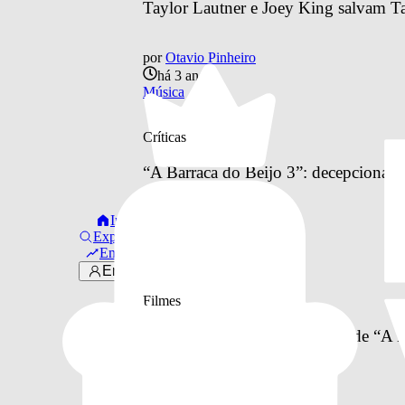
Taylor Lautner e Joey King salvam Ta
por
Otavio Pinheiro
há 3 anos
Música
Críticas
“A Barraca do Beijo 3”: decepcionante 
Início
por
Victória da Silva
Explorar
há 4 anos
Em alta
Críticas
Entrar
Filmes
Netflix divulga data de estreia de “A B
por
Otavio Pinheiro
há 5 anos