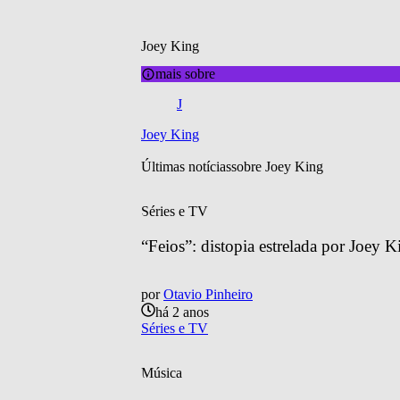
Joey King
mais sobre
J
Joey King
Últimas notícias
sobre 
Joey King
Séries e TV
“Feios”: distopia estrelada por Joey 
por
Otavio Pinheiro
há 2 anos
Séries e TV
Música