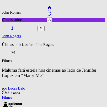
John Rogers
mais sobre
J
John Rogers
Últimas notícias
sobre 
John Rogers
M
Filmes
Maluma fará estreia nos cinemas ao lado de Jennifer 
Lopez em “Marry Me”
por
Lucas Belo
há 7 anos
Filmes