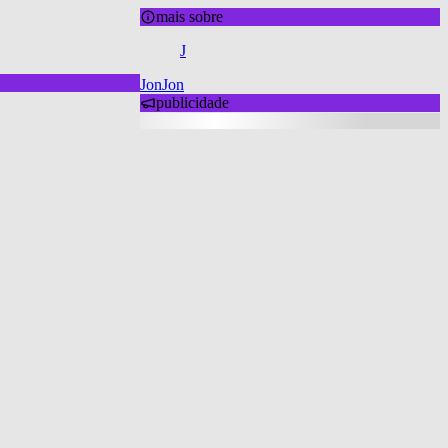
mais sobre
J
JonJon
publicidade