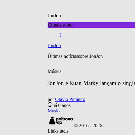
JonJon
mais sobre
J
JonJon
Últimas notícias
sobre 
JonJon
Música
JonJon e Ruan Marky lançam o single
por
Otavio Pinheiro
há 6 anos
Música
© 2016 -
2026
Links úteis