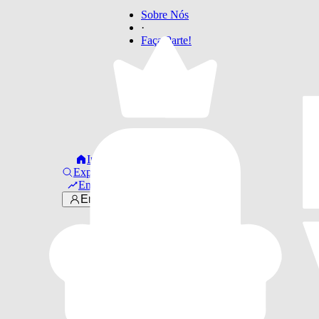
Sobre Nós
·
Faça Parte!
Início
Explorar
Em alta
Entrar