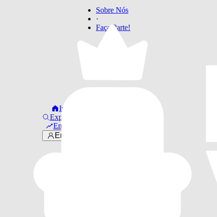
Sobre Nós
·
Faça Parte!
Início
Explorar
Em alta
Entrar