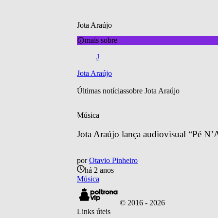
Jota Araújo
mais sobre
J
Jota Araújo
Últimas notícias
sobre 
Jota Araújo
Música
Jota Araújo lança audiovisual “Pé N’A
por
Otavio Pinheiro
há 2 anos
Música
© 2016 -
2026
Links úteis