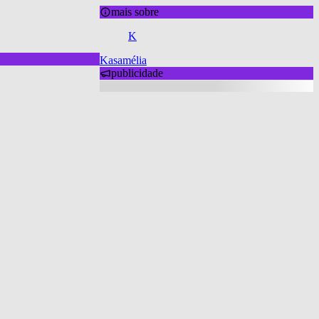
mais sobre
K
Kasamélia
publicidade