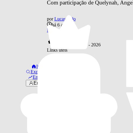
Com participação de Quelynah, Angel
por
Lucas Belo
há 6 anos
Música
© 2016 -
2026
Links úteis
Sobre Nós
·
Início
Faça Parte!
Explorar
Em alta
Entrar