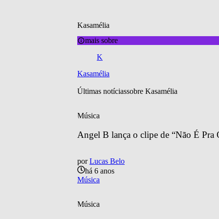
Kasamélia
mais sobre
K
Kasamélia
Últimas notícias
sobre 
Kasamélia
Música
Angel B lança o clipe de “Não É Pr
por
Lucas Belo
há 6 anos
Música
Música