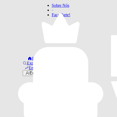
Sobre Nós
·
Faça Parte!
Início
Explorar
Em alta
Entrar