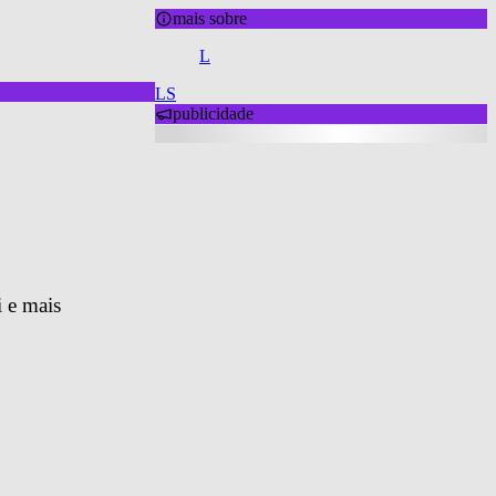
mais sobre
L
LS
publicidade
 e mais