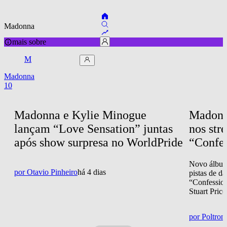
Madonna
mais sobre
M
Madonna
10
Madonna e Kylie Minogue 
Madonna
lançam “Love Sensation” juntas 
nos str
após show surpresa no WorldPride
“Confes
Novo álbum
por
Otavio Pinheiro
há 4 dias
pistas de d
“Confession
Stuart Price
por
Poltron