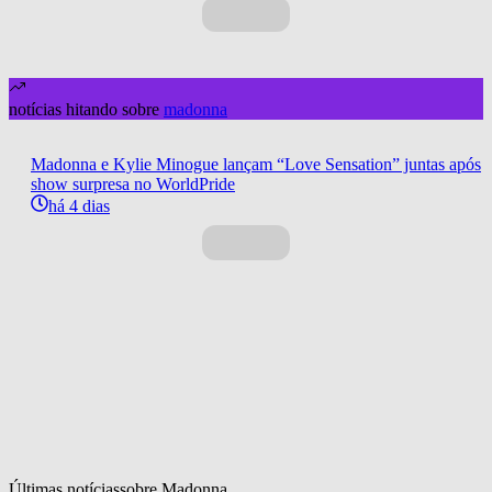
notícias hitando sobre
madonna
Madonna e Kylie Minogue lançam “Love Sensation” juntas após
show surpresa no WorldPride
há 4 dias
Últimas notícias
sobre 
Madonna