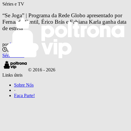
Séries e TV
“Se Joga” | Programa da Rede Globo apresentado por 
Fernanda Gentil, Érico Brás e Fabiana Karla ganha data 
de estreia
por
Lucas Belo
há 6 anos
Séries e TV
© 2016 -
2026
Links úteis
Sobre Nós
·
Faça Parte!