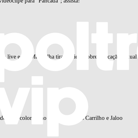
ideoclipe para “Pancada”; assista!
a live e Dr. Maravilha tira dúvidas sobre educação sexual
délico e colorido ao lado de Mateus Carrilho e Jaloo