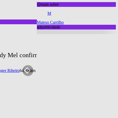
mais sobre
M
Mateus Carrilho
publicidade
dy Mel confirma retorno da Banda Uó aos pa
ger Ribeiro
há 2 anos