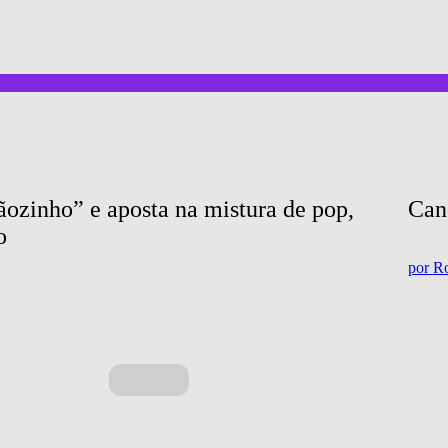
ozinho” e aposta na mistura de pop, 
Can
o
por
Ro