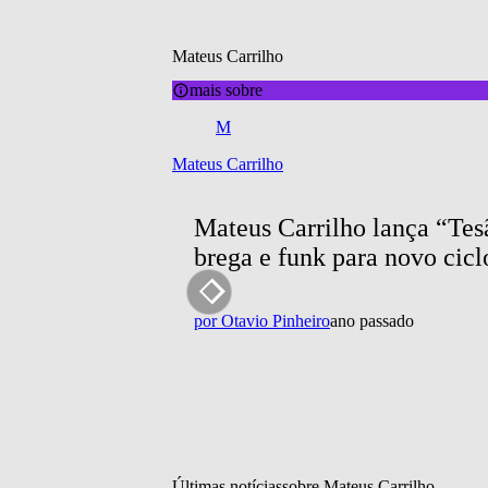
Mateus Carrilho
mais sobre
M
Mateus Carrilho
Mateus Carrilho lança “Tesã
brega e funk para novo cicl
por
Otavio Pinheiro
ano passado
Últimas notícias
sobre 
Mateus Carrilho