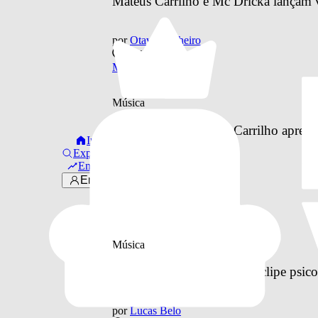
Mateus Carrilho e Mc Dricka lançam v
por
Otavio Pinheiro
há 5 anos
Música
Música
#CarnaBlued: Mateus Carrilho apresent
Início
Explorar
Em alta
por
Otavio Pinheiro
Entrar
há 5 anos
Música
Música
“Chega” | Duda Beat lança clipe psico
por
Lucas Belo