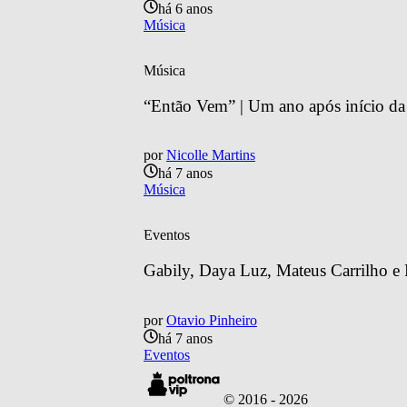
há 6 anos
Música
Música
“Então Vem” | Um ano após início da c
por
Nicolle Martins
há 7 anos
Música
Eventos
Gabily, Daya Luz, Mateus Carrilho e 
por
Otavio Pinheiro
há 7 anos
Eventos
© 2016 -
2026