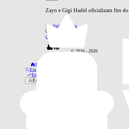
Zayn e Gigi Hadid oficializam fim do
por
Jordan Sousa
há 8 anos
Celebs
© 2016 -
2026
Links úteis
Início
Sobre Nós
Explorar
·
Em alta
Faça Parte!
Entrar