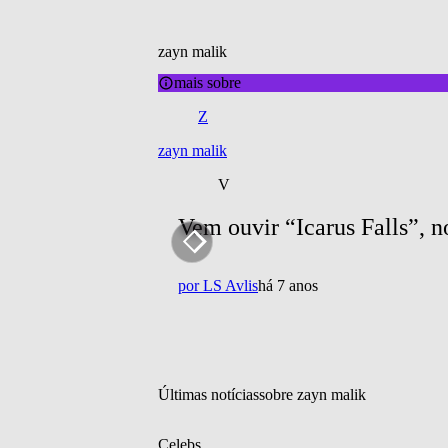
zayn malik
mais sobre
Z
zayn malik
V
Vem ouvir “Icarus Falls”, 
por
LS Avlis
há 7 anos
Últimas notícias
sobre 
zayn malik
Celebs