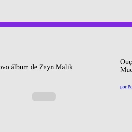
Ouç
novo álbum de Zayn Malik
Muc
por
Pe