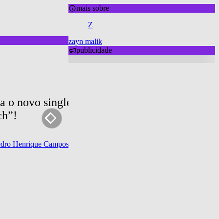
mais sobre
Z
zayn malik
publicidade
a o novo single de Zayn em parceria com Tim
h”!
dro Henrique Campos
há 8 anos