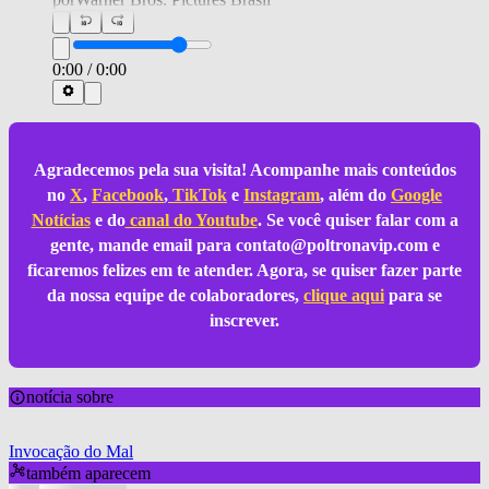
0:00
/
0:00
Agradecemos pela sua visita! Acompanhe mais conteúdos
no
X
,
Facebook
,
TikTok
e
Instagram
, além do
Google
Notícias
e do
canal do Youtube
. Se você quiser falar com a
gente, mande email para
contato@poltronavip.com
e
ficaremos felizes em te atender. Agora, se quiser fazer parte
da nossa equipe de colaboradores,
clique aqui
para se
inscrever.
notícia sobre
Invocação do Mal
também aparecem