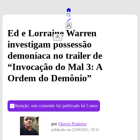
Ed e Lorraine Warren
investigam possessão
demoníaca no trailer de
“Invocação do Mal 3: A
Ordem do Demônio”
Atenção: este conteúdo foi publicado
há 5 anos
por
Otavio Pinheiro
publicado em
22/04/2021, 19:11