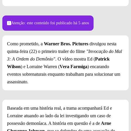
Foto: Divulgação
Atenção: este conteúdo foi publicado
há 5 anos
Como prometido, a
Warner Bros. Pictures
divulgou nesta
quinta-feira (22) o primeiro trailer do filme
"Invocação do Mal
3: A Ordem do Demônio"
. O vídeo mostra Ed (
Patrick
Wilson
) e Lorraine Warren (
Vera Farmiga
) encarando
eventos sobrenaturais enquanto trabalham para solucionar um
assassinato.
Baseada em uma história real, a trama acompanhará Ed e
Lorraine atuando ao lado da lei investigando um caso de
possessão demoníaca. A história em questão é a de
Arne
Cheyenne Johnson
, que se defendeu de uma acusação de