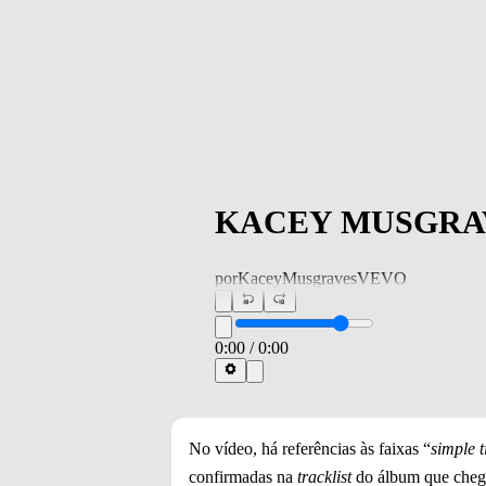
KACEY MUSGRAVES -
por
KaceyMusgravesVEVO
0:00
/
0:00
No vídeo, há referências às faixas “
simple 
confirmadas na
tracklist
do álbum que che