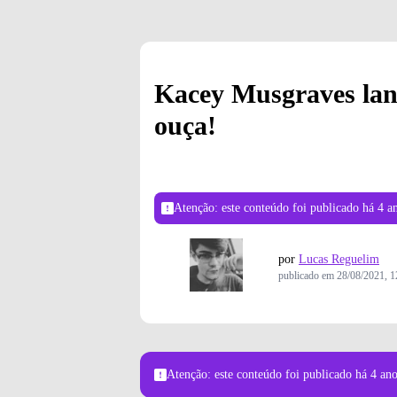
Kacey Musgraves lanç
ouça!
Atenção: este conteúdo foi publicado
há 4 a
por
Lucas Reguelim
publicado em
28/08/2021, 1
Atenção: este conteúdo foi publicado
há 4 an