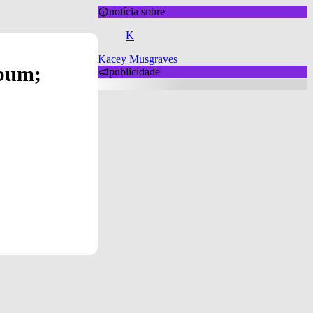
notícia sobre
K
Kacey Musgraves
lbum;
publicidade