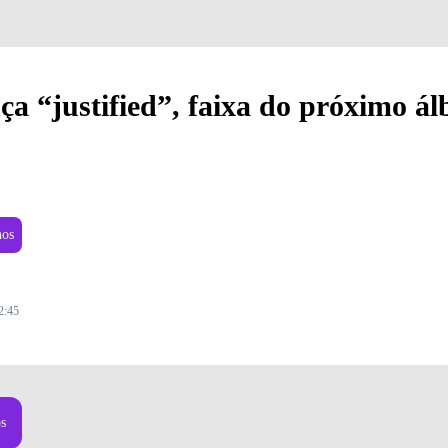
a “justified”, faixa do próximo á
nos
2:45
os