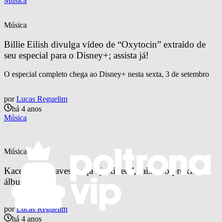
Música
Música
Billie Eilish divulga vídeo de “Oxytocin” extraído de 
seu especial para o Disney+; assista já!
O especial completo chega ao Disney+ nesta sexta, 3 de setembro
por
Lucas Reguelim
há 4 anos
Música
Música
Kacey Musgraves lança “justified”, faixa do próximo 
álbum; ouça!
por
Lucas Reguelim
há 4 anos