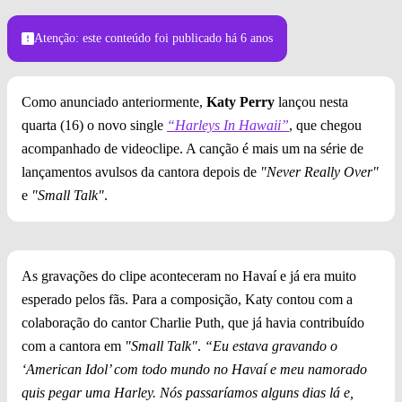
Atenção: este conteúdo foi publicado
há 6 anos
Como anunciado anteriormente,
Katy Perry
lançou nesta
quarta (16) o novo single
“Harleys In Hawaii”
, que chegou
acompanhado de videoclipe. A canção é mais um na série de
lançamentos avulsos da cantora depois de
"Never Really Over"
e
"Small Talk"
.
As gravações do clipe aconteceram no Havaí e já era muito
esperado pelos fãs. Para a composição, Katy contou com a
colaboração do cantor Charlie Puth, que já havia contribuído
com a cantora em
"Small Talk"
.
“Eu estava gravando o
‘American Idol’ com todo mundo no Havaí e meu namorado
quis pegar uma Harley. Nós passaríamos alguns dias lá e,