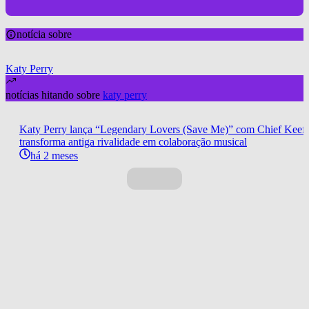
notícia sobre
Katy Perry
notícias hitando sobre
katy perry
Katy Perry lança “Legendary Lovers (Save Me)” com Chief Keef 
transforma antiga rivalidade em colaboração musical
há 2 meses