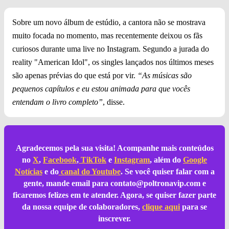
Sobre um novo álbum de estúdio, a cantora não se mostrava
muito focada no momento, mas recentemente deixou os fãs
curiosos durante uma live no Instagram. Segundo a jurada do
reality "American Idol", os singles lançados nos últimos meses
são apenas prévias do que está por vir.
“As músicas são
pequenos capítulos e eu estou animada para que vocês
entendam o livro completo”
, disse.
Agradecemos pela sua visita! Acompanhe mais conteúdos
no
X
,
Facebook
,
TikTok
e
Instagram
, além do
Google
Notícias
e do
canal do Youtube
. Se você quiser falar com a
gente, mande email para
contato@poltronavip.com
e
ficaremos felizes em te atender. Agora, se quiser fazer parte
da nossa equipe de colaboradores,
clique aqui
para se
inscrever.