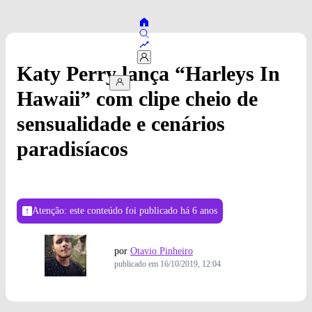
Katy Perry lança “Harleys In
Hawaii” com clipe cheio de
sensualidade e cenários
paradisíacos
Atenção: este conteúdo foi publicado
há 6 anos
por
Otavio Pinheiro
publicado em
16/10/2019, 12:04