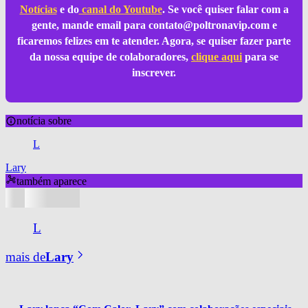
Notícias
e do
canal do Youtube
. Se você quiser falar com a
gente, mande email para
contato@poltronavip.com
e
ficaremos felizes em te atender. Agora, se quiser fazer parte
da nossa equipe de colaboradores,
clique aqui
para se
inscrever.
notícia sobre
L
Lary
também aparece
L
mais de
Lary