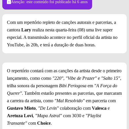
Atenção: este conteúdo foi publicado
há 6 anos
Com um repertório repleto de canções autorais e parcerias, a
cantora
Lary
realiza nesta quarta-feira (08) uma live super
especial. A transmissão acontece no perfil oficial da artista no
YouTube, às 20h, e terá a duração de duas horas.
O repertório contará com as canções da artista desde o primeiro
lançamento, como como
"220"
,
"Vibe de Prazer"
e
"Salto 15"
,
trilha sonora da personagem
Bibi Periogosa
em
"A Força do
Querer"
. Também estarão presentes as parcerias, que marcaram
a carreira da artista, como
"Mal Resolvido"
em parceria com
Gustavo Mioto
,
"De Levin"
colaboração com
Valesca
e
Aretuza Lovi
,
"Mapa Astral"
com 3030 e
"Playlist
Transante"
com
Choice
.