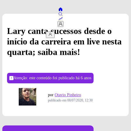
Lary canta sucessos desde o
início da carreira em live nesta
quarta; saiba mais!
Atenção: este conteúdo foi publicado
há 6 anos
por
Otavio Pinheiro
publicado em
08/07/2020, 12:30