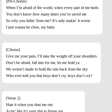
[Pre-Chorus]
When I’m afraid of the world, when every part of me hurts
You don’t know how many times you’ve saved me
So why you hidin’ from me? It’s only makin’ it worse
I just wanna be close, my baby
[Chorus]
Give me your pain, I’ll take the weight off your shoulders
Don’t be afraid, fall into for me, let me hold ya
We weren’t made to hold the rain back from the sky
Who ever told you that boys don’t cry, boys don’t cry?
[Verse 2]
Hate it when you shut me out
Actin’ like it’s your shit to figure out