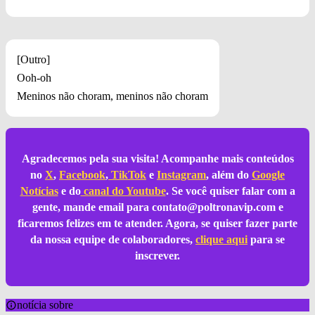
[Outro]
Ooh-oh
Meninos não choram, meninos não choram
Agradecemos pela sua visita! Acompanhe mais conteúdos
no
X
,
Facebook
,
TikTok
e
Instagram
, além do
Google
Notícias
e do
canal do Youtube
. Se você quiser falar com a
gente, mande email para
contato@poltronavip.com
e
ficaremos felizes em te atender. Agora, se quiser fazer parte
da nossa equipe de colaboradores,
clique aqui
para se
inscrever.
notícia sobre