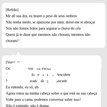
[Refrão]
Me dê sua dor, eu tirarei o peso de seus ombros
Não tenha medo, se apaixone por mim, deixe-me te abraçar
Nós não fomos feitos para segurar a chuva do céu
Quem já te disse que meninos não choram, meninos não
choram?
[Verso 2]
Odeio quando você me exclui
Agindo como se fosse sua merda descobrir
Não quero ser tocado, não quero discutir
Eu entendo, eu só, uh
Agora estou na minha cabeça sobre o que está na sua cabeça
Volte para a cama, podemos conversar sobre isso?
Não é estúpido, não é drama