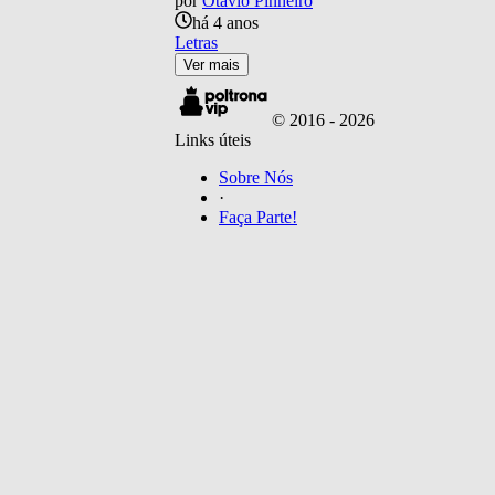
por
Otavio Pinheiro
há 4 anos
Letras
Ver mais
© 2016 -
2026
Links úteis
Sobre Nós
·
Faça Parte!