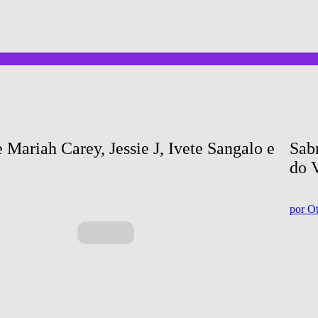
Mariah Carey, Jessie J, Ivete Sangalo e 
Sab
do 
por
Ot