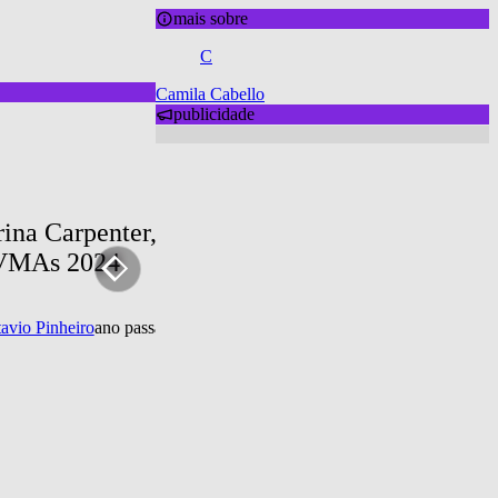
mais sobre
C
Camila Cabello
publicidade
rina Carpenter, Camila Cabello e Chappell Ro
VMAs 2024
avio Pinheiro
ano passado