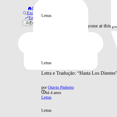
Letras
Início
Explorar
Letras
Em alta
Entrar
Letra e Tradução: “everyone at this p
por
Otavio Pinheiro
há 4 anos
Letras
Letras
Letra e Tradução: “Hasta Los Dientes”
por
Otavio Pinheiro
há 4 anos
Letras
Letras