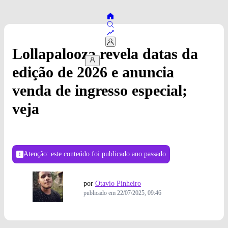
Lollapalooza revela datas da
edição de 2026 e anuncia
venda de ingresso especial;
veja
Atenção: este conteúdo foi publicado
ano passado
por
Otavio Pinheiro
publicado em
22/07/2025, 09:46