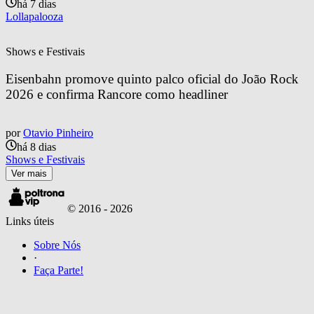
há 7 dias
Lollapalooza
Shows e Festivais
Eisenbahn promove quinto palco oficial do João Rock 
2026 e confirma Rancore como headliner
por
Otavio Pinheiro
há 8 dias
Shows e Festivais
Ver mais
© 2016 -
2026
Links úteis
Sobre Nós
·
Faça Parte!