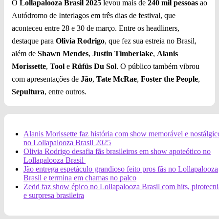
O
Lollapalooza Brasil 2025
levou mais de
240 mil pessoas
ao
Autódromo de Interlagos em três dias de festival, que
aconteceu entre 28 e 30 de março. Entre os headliners,
destaque para
Olivia Rodrigo
, que fez sua estreia no Brasil,
além de
Shawn Mendes
,
Justin Timberlake
,
Alanis
Morissette
,
Tool
e
Rüfüs Du Sol
. O público também vibrou
com apresentações de
Jão
,
Tate McRae
,
Foster the People
,
Sepultura
, entre outros.
Alanis Morissette faz história com show memorável e nostálgic
no Lollapalooza Brasil 2025
Olivia Rodrigo desafia fãs brasileiros em show apoteótico no
Lollapalooza Brasil
Jão entrega espetáculo grandioso feito pros fãs no Lollapalooza
Brasil e termina em chamas no palco
Zedd faz show épico no Lollapalooza Brasil com hits, pirotecni
e surpresa brasileira