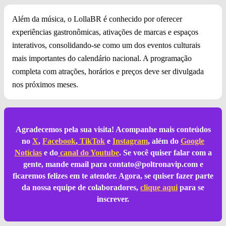
Além da música, o LollaBR é conhecido por oferecer
experiências gastronômicas, ativações de marcas e espaços
interativos, consolidando-se como um dos eventos culturais
mais importantes do calendário nacional. A programação
completa com atrações, horários e preços deve ser divulgada
nos próximos meses.
Agradecemos pela sua visita! Acompanhe mais conteúdos
no
X
,
Facebook
,
TikTok
e
Instagram
, além do
Google
Notícias
e do
canal do Youtube
. Se você quiser falar com a
gente, mande email para
contato@poltronavip.com
e
ficaremos felizes em te atender. Agora, se quiser fazer parte
da nossa equipe de colaboradores,
clique aqui
para se
inscrever.