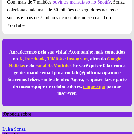
Com mais de 7 milhões
ouvintes mensais só no Spotify
, Sonza
coleciona ainda mais de 50 milhões de seguidores nas redes
sociais e mais de 7 milhões de inscritos no seu canal do
YouTube.
Agradecemos pela sua visita! Acompanhe mais conteúdos
no
X
,
Facebook
,
TikTok
e
Instagram
, além do
Google
Notícias
e do
canal do Youtube
. Se você quiser falar com a
gente, mande email para
contato@poltronavip.com
e
ficaremos felizes em te atender. Agora, se quiser fazer parte
da nossa equipe de colaboradores,
clique aqui
para se
inscrever.
notícia sobre
Luísa Sonza