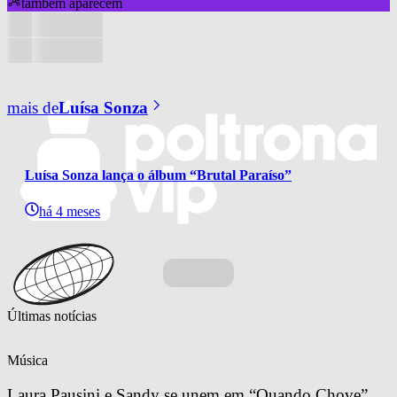
também aparecem
mais de
Luísa Sonza
Luísa Sonza lança o álbum “Brutal Paraíso”
há 4 meses
Últimas notícias
Música
Laura Pausini e Sandy se unem em “Quando Chove”, 