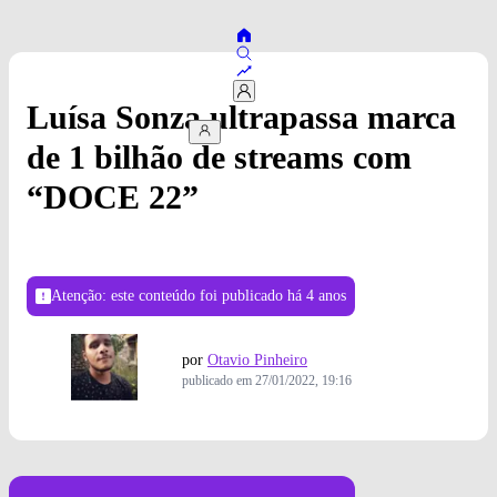
Luísa Sonza ultrapassa marca
de 1 bilhão de streams com
“DOCE 22”
Atenção: este conteúdo foi publicado
há 4 anos
por
Otavio Pinheiro
publicado em
27/01/2022, 19:16