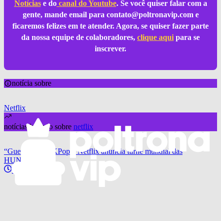
Notícias
e do
canal do Youtube
. Se você quiser falar com a
gente, mande email para
contato@poltronavip.com
e
ficaremos felizes em te atender. Agora, se quiser fazer parte
da nossa equipe de colaboradores,
clique aqui
para se
inscrever.
notícia sobre
Netflix
notícias hitando sobre
netflix
“Guerreiras do KPop”: Netflix anuncia turnê mundial das
HUNTR/X
há 2 meses