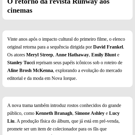
O retorno da revista Runway aos
cinemas
Vinte anos após o impacto cultural do primeiro filme, o elenco
original retorna para a sequência dirigida por
David Frankel
.
Os atores
Meryl Streep
,
Anne Hathaway
,
Emily Blunt
e
Stanley Tucci
reprisam seus papéis icônicos sob o roteiro de
Aline Brosh McKenna
, explorando a evolução do mercado
editorial e da moda em Nova Iorque.
A nova trama também introduz rostos conhecidos do grande
público, como
Kenneth Branagh
,
Simone Ashley
e
Lucy
Liu
. A produção física do álbum, que já está em pré-venda,
promete ser um item de colecionador para os fãs que