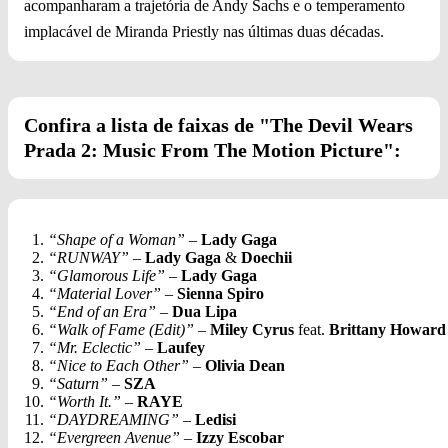
acompanharam a trajetória de Andy Sachs e o temperamento
implacável de Miranda Priestly nas últimas duas décadas.
Confira a lista de faixas de "The Devil Wears
Prada 2: Music From The Motion Picture":
“Shape of a Woman”
–
Lady Gaga
“RUNWAY”
–
Lady Gaga
&
Doechii
“Glamorous Life”
–
Lady Gaga
“Material Lover”
–
Sienna Spiro
“End of an Era”
–
Dua Lipa
“Walk of Fame (Edit)”
–
Miley Cyrus
feat.
Brittany Howard
“Mr. Eclectic”
–
Laufey
“Nice to Each Other”
–
Olivia Dean
“Saturn”
–
SZA
“Worth It.”
–
RAYE
“DAYDREAMING”
–
Ledisi
“Evergreen Avenue”
–
Izzy Escobar