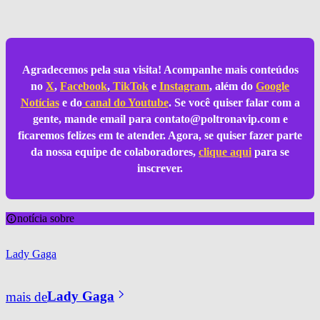
Agradecemos pela sua visita! Acompanhe mais conteúdos
no
X
,
Facebook
,
TikTok
e
Instagram
, além do
Google
Notícias
e do
canal do Youtube
. Se você quiser falar com a
gente, mande email para
contato@poltronavip.com
e
ficaremos felizes em te atender. Agora, se quiser fazer parte
da nossa equipe de colaboradores,
clique aqui
para se
inscrever.
notícia sobre
Lady Gaga
mais de
Lady Gaga