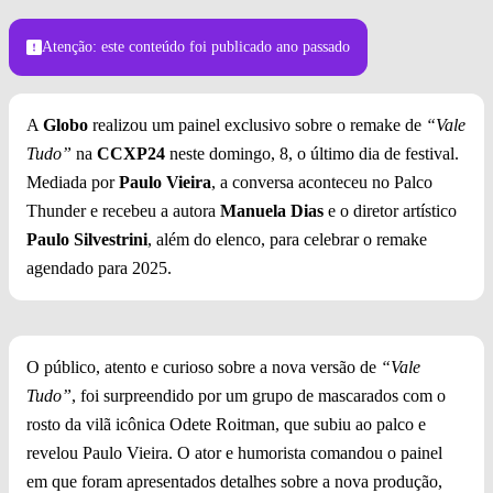
Créditos: thegilbz
Atenção: este conteúdo foi publicado
ano passado
A
Globo
realizou um painel exclusivo sobre o remake de
“Vale
Tudo”
na
CCXP24
neste domingo, 8, o último dia de festival.
Mediada por
Paulo Vieira
, a conversa aconteceu no Palco
Thunder e recebeu a autora
Manuela Dias
e o diretor artístico
Paulo Silvestrini
, além do elenco, para celebrar o remake
agendado para 2025.
O público, atento e curioso sobre a nova versão de
“Vale
Tudo”
, foi surpreendido por um grupo de mascarados com o
rosto da vilã icônica Odete Roitman, que subiu ao palco e
revelou Paulo Vieira. O ator e humorista comandou o painel
em que foram apresentados detalhes sobre a nova produção,