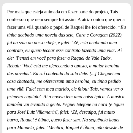
Por mais que esteja animada em fazer parte do projeto, Taís
confessou que nem sempre foi assim. A atriz contou que queria
fazer uma vilã quando o papel de Raquel lhe foi oferecido.
“Eu
tinha acabado uma novela das sete, Cara e Coragem (2022),
fui na sala do nosso chefe, e falei: ‘Zé, está acabando meu
contrato, eu quero fechar esse contrato fazendo uma vilã’. Aí
ele: ‘Pensei em você para fazer a Raquel de Vale Tudo‘.
Rebati: ‘Você está me oferecendo o oposto, a maior heroína
das novelas’. Eu saí chateada da sala dele. [...] Cheguei em
casa chateada, me ofereceram uma heroína, eu tinha pedido
uma vilã. Falei com meu marido, ele falou: Taís, vamos ver o
primeiro capítulo’. Aí a novela tem uma coisa épica. A música
também vai levando a gente. Peguei telefone na hora [e liguei
para José Luiz Villamarin], falei: ‘Zé, desculpa, fui muito
burra, Raquel é ótima, quero fazer sim. Na sequência liguei
para Manuela, falei: ‘Mentira, Raquel é ótima, não desiste de