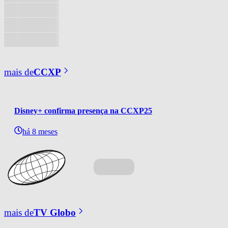
mais de
CCXP
Disney+ confirma presença na CCXP25
há 8 meses
mais de
TV Globo