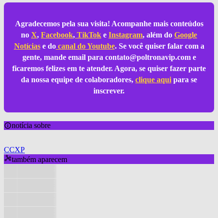
Agradecemos pela sua visita! Acompanhe mais conteúdos
no
X
,
Facebook
,
TikTok
e
Instagram
, além do
Google
Notícias
e do
canal do Youtube
. Se você quiser falar com a
gente, mande email para
contato@poltronavip.com
e
ficaremos felizes em te atender. Agora, se quiser fazer parte
da nossa equipe de colaboradores,
clique aqui
para se
inscrever.
notícia sobre
CCXP
também aparecem