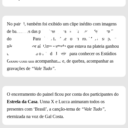
No painel, também foi exibido um clipe inédito com imagens
de bastidores das primeiras gravações da novela feitas em Foz
do Iguaçu, no Paraná, no final de novembro. Mas as surpresas
não pararam por aí. Uma sortuda que estava na plateia ganhou
uma viagem para o Rio de Janeiro para conhecer os Estúdios
Globo com um acompanhante e, de quebra, acompanhar as
gravações de
“Vale Tudo”
.
O encerramento do painel ficou por conta dos participantes do
Estrela da Casa
. Unna X e Lucca animaram todos os
presentes com ‘Brasil’, a canção-tema de
“Vale Tudo”
,
eternizada na voz de Gal Costa.