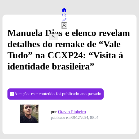
Manuela Dias e elenco revelam
detalhes do remake de “Vale
Tudo” na CCXP24: “Visita à
identidade brasileira”
Atenção: este conteúdo foi publicado
ano passado
por
Otavio Pinheiro
publicado em
09/12/2024, 00:54